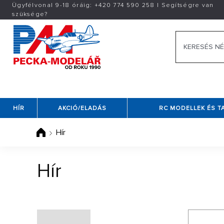
Ügyfélvonal 9-18 óráig:
+420
774 590 258
|
Segítségre van
szüksége?
HÍR
AKCIÓ/ELADÁS
RC MODELLEK ÉS 
Hír
Hír