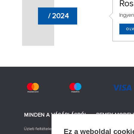
Ros
/ 2024
Ingyen
OL
MINDEN A VÁSÁRLÁSRÓL
REMEK MODEL
Üzleti feltételek
Hír
Ez a weboldal cooki