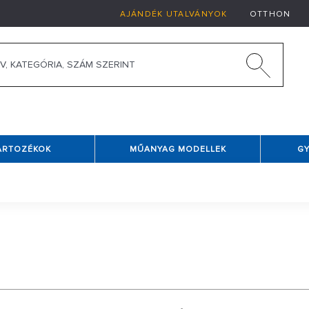
AJÁNDÉK UTALVÁNYOK
OTTHON
TARTOZÉKOK
MŰANYAG MODELLEK
G