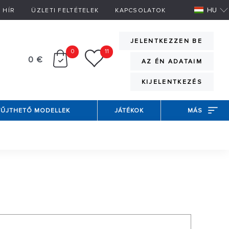
HU
HÍR
ÜZLETI FELTÉTELEK
KAPCSOLATOK
JELENTKEZZEN BE
0
11
0 €
AZ ÉN ADATAIM
KIJELENTKEZÉS
YŰJTHETŐ MODELLEK
JÁTÉKOK
MÁS