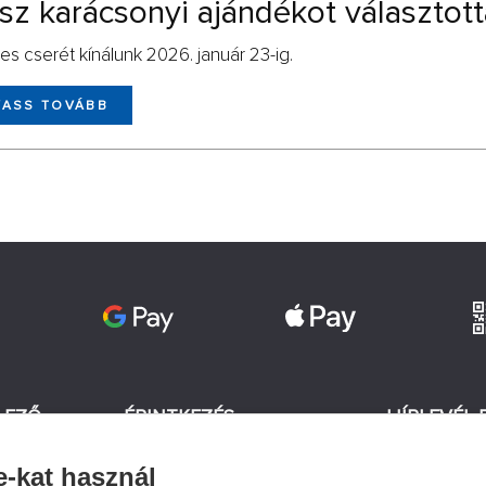
sz karácsonyi ajándékot választot
es cserét kínálunk 2026. január 23-ig.
VASS TOVÁBB
LEZŐ
ÉRINTKEZÉS
HÍRLEVÉL 
+420 774 590 258
e-kat használ