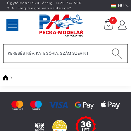
Ügyfélvonal 9-18 óráig:
+420
774 590
HU
258
|
Segítségre van szüksége?
0