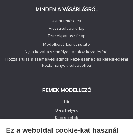
MINDEN A VÁSÁRLÁSRÓL
Üzleti feltételek
Visszaküldési űrlap
Termékpanasz űrlap
Modellvásárlási útmutató
Nyilatkozat a személyes adatok kezeléséről
Hozzájárulás a személyes adatok kezeléséhez és kereskedelmi
közlemények küldéséhez
REMEK MODELLEZŐ
Hír
Üres helyek
Kapcsolatok
Bejegyzés
Ez a weboldal cookie-kat használ
Adatvédelem