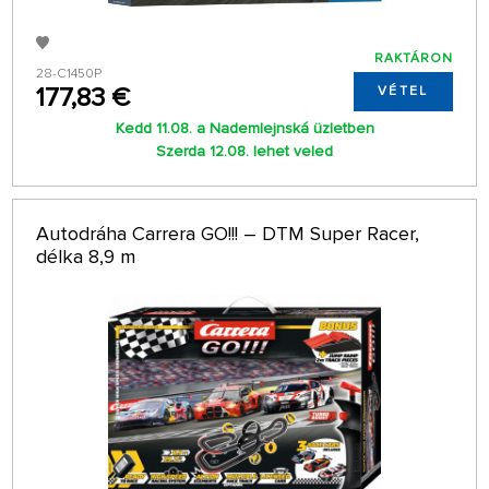
RAKTÁRON
28-C1450P
177,83 €
VÉTEL
Kedd 11.08. a Nademlejnská üzletben
Szerda 12.08. lehet veled
Autodráha Carrera GO!!! – DTM Super Racer,
délka 8,9 m