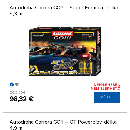
Autodráha Carrera GO!!! – Super Formula, délka
5,3 m
IDEIGLENESEN
NEM ELÉRHETŐ
GCG1296
98,32 €
VÉTEL
Autodráha Carrera GO!!! – GT Powerplay, délka
4,9 m