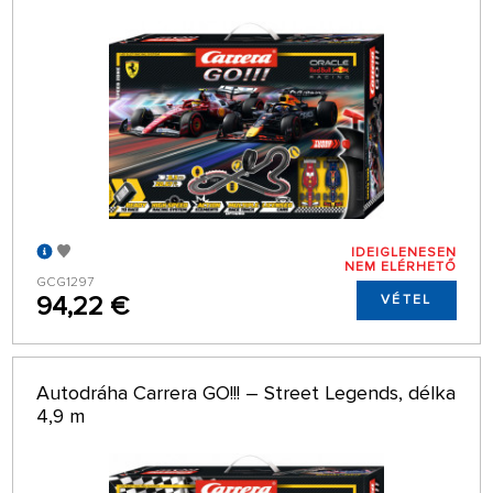
IDEIGLENESEN
NEM ELÉRHETŐ
GCG1297
94,22 €
VÉTEL
Autodráha Carrera GO!!! – Street Legends, délka
4,9 m