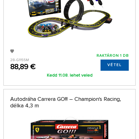
RAKTÁRON 1 DB
28-G1155M
88,89 €
VÉTEL
Kedd 11.08. lehet veled
Autodráha Carrera GO!!! – Champion's Racing,
délka 4,3 m