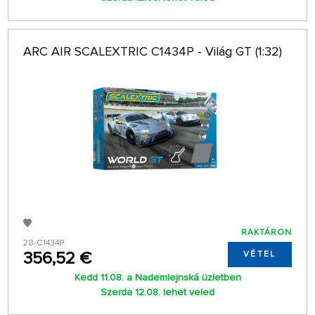
ARC AIR SCALEXTRIC C1434P - Világ GT (1:32)
RAKTÁRON
28-C1434P
356,52 €
VÉTEL
Kedd 11.08. a Nademlejnská üzletben
Szerda 12.08. lehet veled