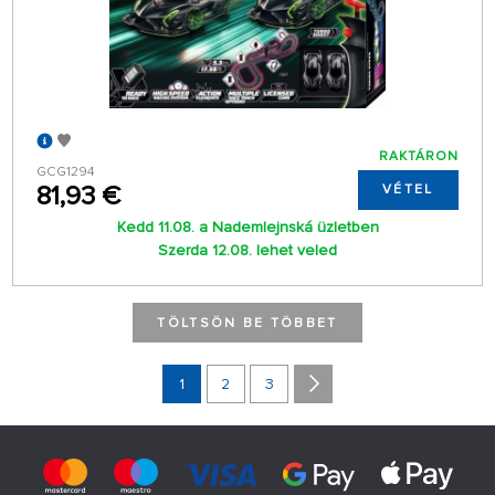
RAKTÁRON
GCG1294
81,93 €
VÉTEL
Kedd 11.08. a Nademlejnská üzletben
Szerda 12.08. lehet veled
TÖLTSÖN BE TÖBBET
1
2
3