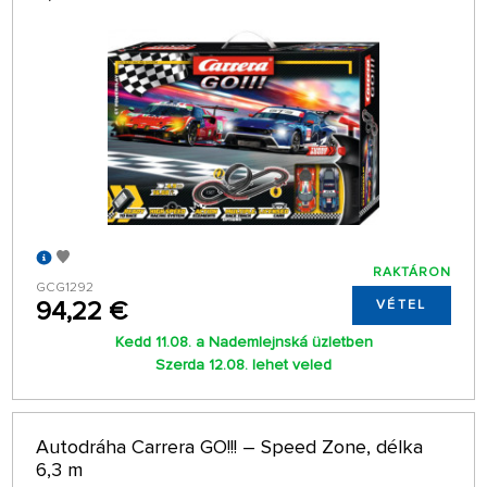
RAKTÁRON
GCG1292
94,22 €
VÉTEL
Kedd 11.08. a Nademlejnská üzletben
Szerda 12.08. lehet veled
Autodráha Carrera GO!!! – Speed Zone, délka
6,3 m