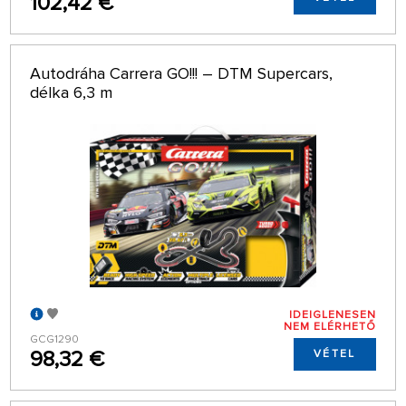
102,42 €
Autodráha Carrera GO!!! – DTM Supercars,
délka 6,3 m
IDEIGLENESEN
NEM ELÉRHETŐ
GCG1290
98,32 €
VÉTEL