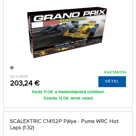
RAKTÁRON
28-C1432P
203,24 €
VÉTEL
Kedd 11.08. a Nademlejnská üzletben
Szerda 12.08. lehet veled
SCALEXTRIC C1452P Pálya - Puma WRC Hot
Laps (1:32)