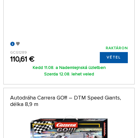
RAKTÁRON
GCG1289
110,61 €
VÉTEL
Kedd 11.08. a Nademlejnská üzletben
Szerda 12.08. lehet veled
Autodráha Carrera GO!!! – DTM Speed Giants,
délka 8,9 m