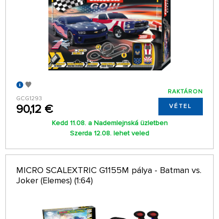
RAKTÁRON
GCG1293
90,12 €
VÉTEL
Kedd 11.08. a Nademlejnská üzletben
Szerda 12.08. lehet veled
MICRO SCALEXTRIC G1155M pálya - Batman vs.
Joker (Elemes) (1:64)