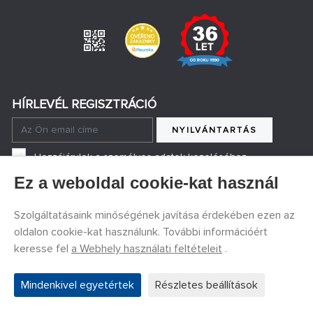
HÍRLEVÉL REGISZTRÁCIÓ
NYILVÁNTARTÁS
Hozzájárulok a személyes adatok kezeléséhez
Ez a weboldal cookie-kat használ
Szolgáltatásaink minőségének javítása érdekében ezen az
ÉRINTKEZÉS
oldalon cookie-kat használunk. További információért
keresse fel
a Webhely használati feltételeit
.
+420 774 590 258
info@
peckamodel.cz
Mindenkivel egyetértek
Részletes beállítások
KŐÜZLETEK