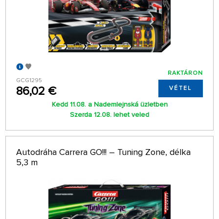
RAKTÁRON
GCG1295
86,02 €
VÉTEL
Kedd 11.08. a Nademlejnská üzletben
Szerda 12.08. lehet veled
Autodráha Carrera GO!!! – Tuning Zone, délka
5,3 m