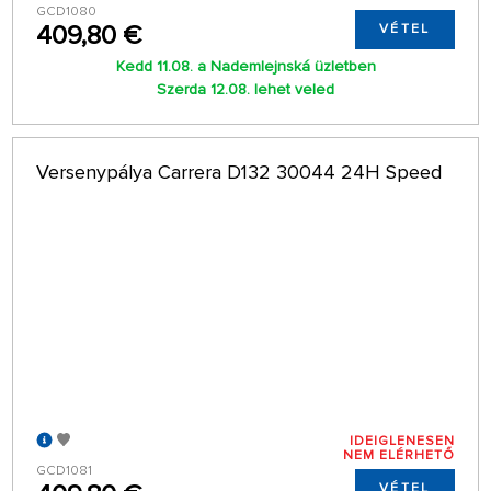
GCD1080
409,80 €
VÉTEL
Kedd 11.08. a Nademlejnská üzletben
Szerda 12.08. lehet veled
Versenypálya Carrera D132 30044 24H Speed
IDEIGLENESEN
NEM ELÉRHETŐ
GCD1081
VÉTEL