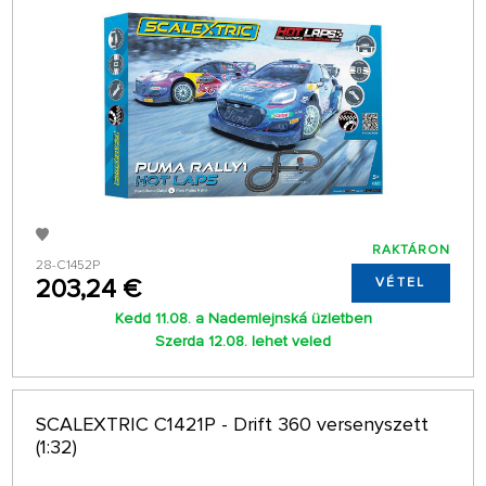
RAKTÁRON
28-C1452P
203,24 €
VÉTEL
Kedd 11.08. a Nademlejnská üzletben
Szerda 12.08. lehet veled
SCALEXTRIC C1421P - Drift 360 versenyszett
(1:32)