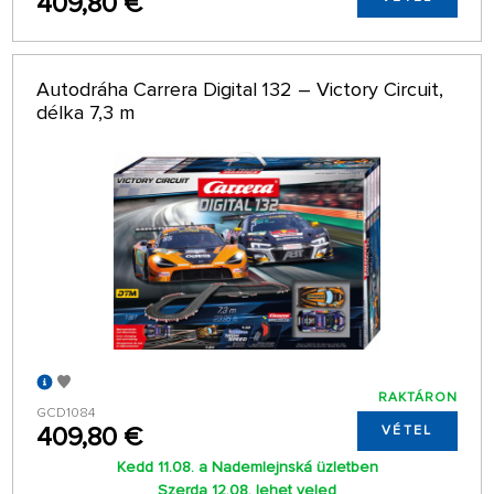
409,80 €
Autodráha Carrera Digital 132 – Victory Circuit,
délka 7,3 m
RAKTÁRON
GCD1084
409,80 €
VÉTEL
Kedd 11.08. a Nademlejnská üzletben
Szerda 12.08. lehet veled