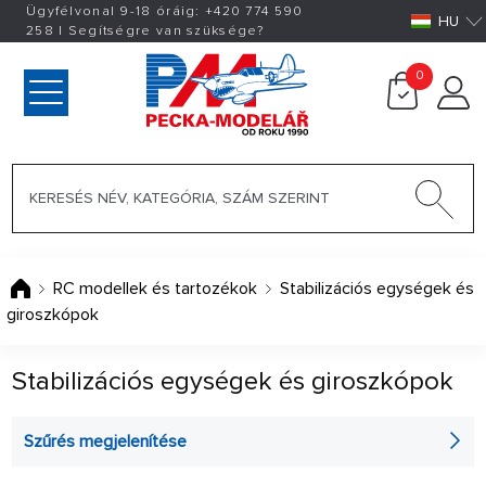
Ügyfélvonal 9-18 óráig:
+420
774 590
HU
258
|
Segítségre van szüksége?
0
RC modellek és tartozékok
Stabilizációs egységek és
giroszkópok
Stabilizációs egységek és giroszkópok
Szűrés megjelenítése