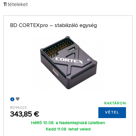
11
tételeket
SZŰRŐ:
TANÁCSOT AD:
GYÁRTÓK
LEGÚJABB
BD CORTEXpro – stabilizáló egység
ÁG
32 OLDALON
csak raktáron
RAKTÁRON
BD96022
343,85 €
VÉTEL
Hétfő 10.08. a Nademlejnská üzletben
Kedd 11.08. lehet veled