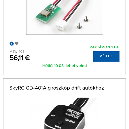
RAKTÁRON 1 DB
MZW-405
56,11 €
VÉTEL
Hétfő 10.08. lehet veled
SkyRC GD-401A giroszkóp drift autókhoz