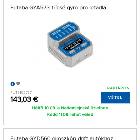
Futaba GYA573 tříosé gyro pro letadla
RAKTÁRON
FUT5102757
143,03 €
VÉTEL
Hétfő 10.08. a Nademlejnská üzletben
Kedd 11.08. lehet veled
Futaba GYD560 giroszkóp drift autókhoz