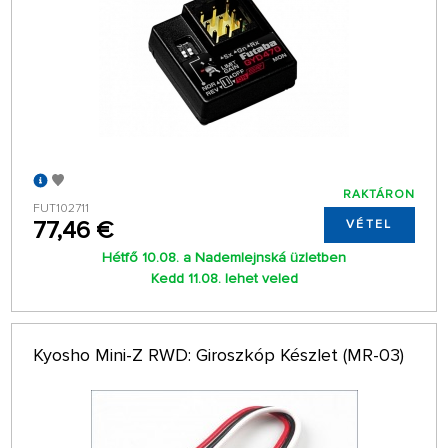
RAKTÁRON
FUT102711
77,46 €
VÉTEL
Hétfő 10.08. a Nademlejnská üzletben
Kedd 11.08. lehet veled
Kyosho Mini-Z RWD: Giroszkóp Készlet (MR-03)