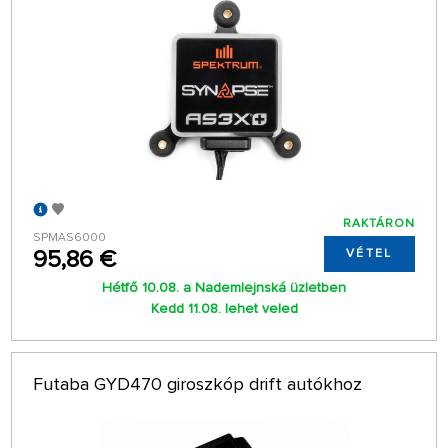
RAKTÁRON
SPMAS6000
95,86 €
VÉTEL
Hétfő 10.08. a Nademlejnská üzletben
Kedd 11.08. lehet veled
Futaba GYD470 giroszkóp drift autókhoz