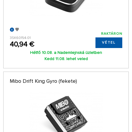
RAKTÁRON
3SK60154-01
40,94 €
VÉTEL
Hétfő 10.08. a Nademlejnská üzletben
Kedd 11.08. lehet veled
Mibo Drift King Gyro (fekete)