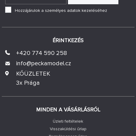
Hozzájárulok a személyes adatok kezeléséhez
ÉRINTKEZÉS
+420 774 590 258
info@
peckamodel.cz
KŐÜZLETEK
3x Prága
MINDEN A VÁSÁRLÁSRÓL
Üzleti feltételek
Visszaküldési űrlap