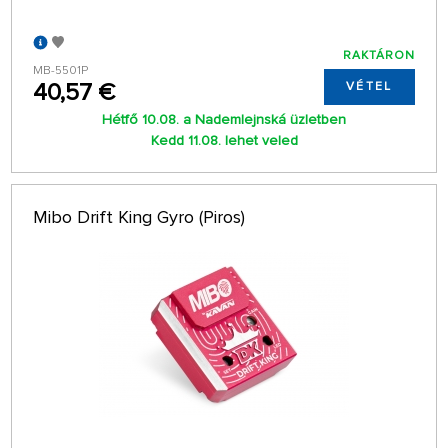
RAKTÁRON
MB-5501P
40,57 €
VÉTEL
Hétfő 10.08. a Nademlejnská üzletben
Kedd 11.08. lehet veled
Mibo Drift King Gyro (Piros)