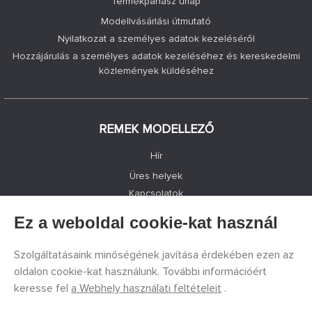
Termékpanasz űrlap
Modellvásárlási útmutató
Nyilatkozat a személyes adatok kezeléséről
Hozzájárulás a személyes adatok kezeléséhez és kereskedelmi
közlemények küldéséhez
REMEK MODELLEZŐ
Hír
Üres helyek
Kapcsolatok
Bejegyzés
Ez a weboldal cookie-kat használ
Adatvédelem
Cookie-beállítások
Szolgáltatásaink minőségének javítása érdekében ezen az
Facebook
oldalon cookie-kat használunk. További információért
keresse fel
a Webhely használati feltételeit
.