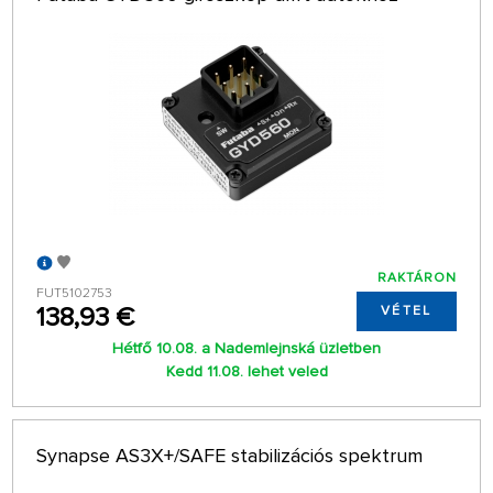
RAKTÁRON
FUT5102753
138,93 €
VÉTEL
Hétfő 10.08. a Nademlejnská üzletben
Kedd 11.08. lehet veled
Synapse AS3X+/SAFE stabilizációs spektrum