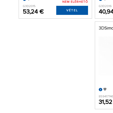
NEM ELÉRHETŐ
G3D2015
G3D2016
53,24 €
40,9
VÉTEL
3DSimo 
85941774
31,52