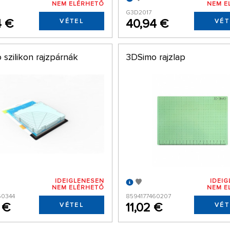
NEM ELÉRHETŐ
NEM E
G3D2017
4 €
40,94 €
VÉTEL
VÉT
szilikon rajzpárnák
3DSimo rajzlap
IDEIGLENESEN
IDEI
NEM ELÉRHETŐ
NEM E
60344
8594177460207
 €
11,02 €
VÉTEL
VÉT