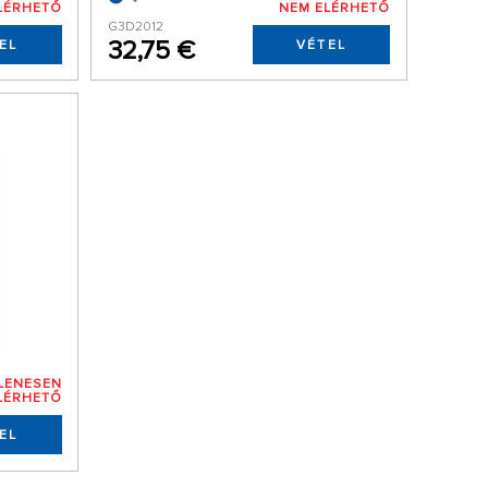
LÉRHETŐ
NEM ELÉRHETŐ
G3D2012
32,75 €
EL
VÉTEL
GLENESEN
LÉRHETŐ
EL