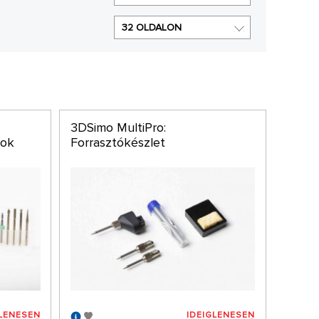
32 OLDALON
3DSimo MultiPro:
kok
Forrasztókészlet
GLENESEN
IDEIGLENESEN