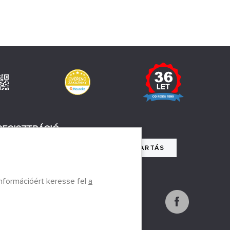
REGISZTRÁCIÓ
NYILVÁNTARTÁS
ulok a személyes adatok kezeléséhez
információért keresse fel
a