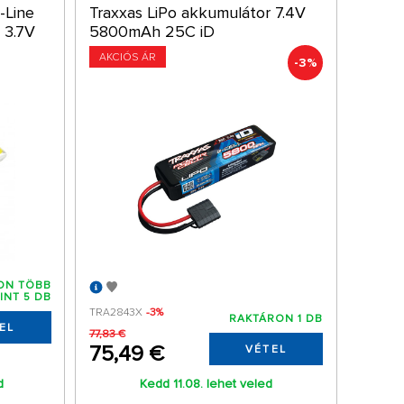
-Line
Traxxas LiPo akkumulátor 7.4V
 3.7V
5800mAh 25C iD
AKCIÓS ÁR
-3%
ON TÖBB
INT 5 DB
TRA2843X
-3%
RAKTÁRON 1 DB
EL
77,83 €
75,49 €
VÉTEL
d
Kedd 11.08. lehet veled