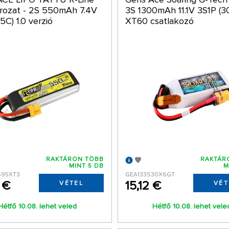
rozat - 2S 550mAh 7.4V
3S 1300mAh 11.1V 3S1P (3
5C) 1.0 verzió
XT60 csatlakozó
RAKTÁRON TÖBB
RAKTÁR
MINT 5 DB
M
S95XT3
GEA133S30X6GT
 €
15,12 €
VÉTEL
VÉT
Hétfő 10.08. lehet veled
Hétfő 10.08. lehet vele