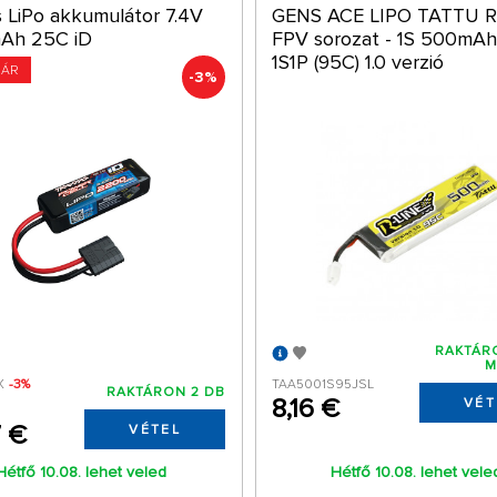
s LiPo akkumulátor 7.4V
GENS ACE LIPO TATTU R
Ah 25C iD
FPV sorozat - 1S 500mAh
1S1P (95C) 1.0 verzió
 ÁR
-3%
RAKTÁR
M
X
-3%
TAA5001S95JSL
RAKTÁRON 2 DB
8,16 €
VÉT
7 €
VÉTEL
Hétfő 10.08. lehet veled
Hétfő 10.08. lehet vele