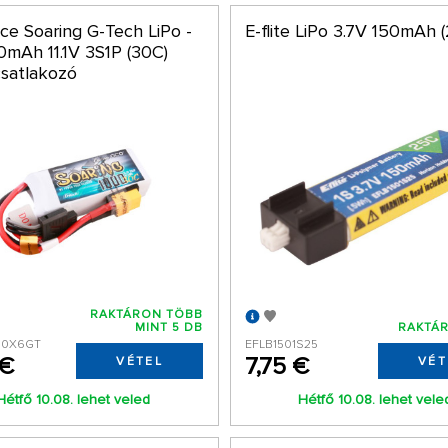
ce Soaring G-Tech LiPo -
E-flite LiPo 3.7V 150mAh 
0mAh 11.1V 3S1P (30C)
satlakozó
RAKTÁRON TÖBB
MINT 5 DB
RAKTÁR
30X6GT
EFLB1501S25
 €
7,75 €
VÉTEL
VÉT
Hétfő 10.08. lehet veled
Hétfő 10.08. lehet vele