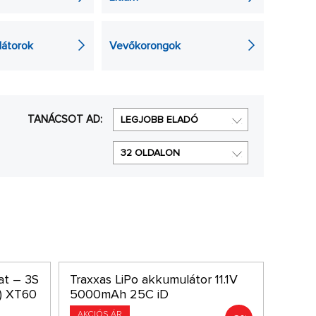
átorok
Vevőkorongok
TANÁCSOT AD:
LEGJOBB ELADÓ
32 OLDALON
at – 3S
Traxxas LiPo akkumulátor 11.1V
C) XT60
5000mAh 25C iD
AKCIÓS ÁR