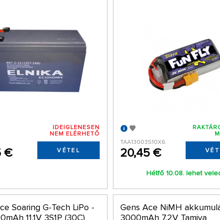
IDEIGLENESEN
RAKTÁR
NEM ELÉRHETŐ
M
TAA13003S10X6
5 €
20,45 €
VÉTEL
VÉT
Hétfő 10.08. lehet vele
ce Soaring G-Tech LiPo -
Gens Ace NiMH akkumulá
0mAh 11.1V 3S1P (30C)
3000mAh 7.2V Tamiya