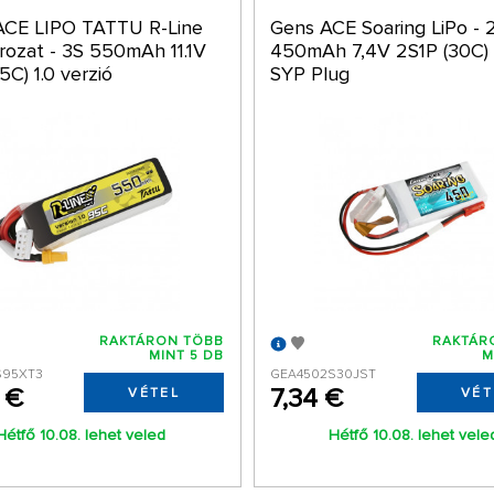
CE LIPO TATTU R-Line
Gens ACE Soaring LiPo - 
rozat - 3S 550mAh 11.1V
450mAh 7,4V 2S1P (30C) 
5C) 1.0 verzió
SYP Plug
RAKTÁRON TÖBB
RAKTÁR
MINT 5 DB
M
S95XT3
GEA4502S30JST
 €
7,34 €
VÉTEL
VÉT
Hétfő 10.08. lehet veled
Hétfő 10.08. lehet vele