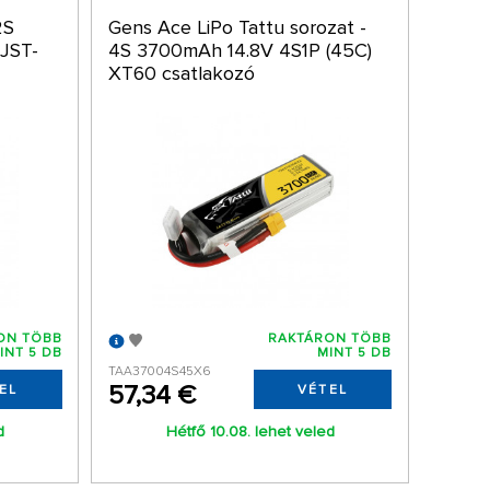
2S
Gens Ace LiPo Tattu sorozat -
JST-
4S 3700mAh 14.8V 4S1P (45C)
XT60 csatlakozó
ON TÖBB
RAKTÁRON TÖBB
INT 5 DB
MINT 5 DB
TAA37004S45X6
57,34 €
EL
VÉTEL
d
Hétfő 10.08. lehet veled