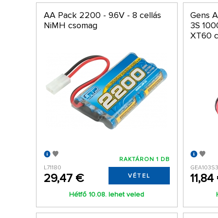
AA Pack 2200 - 9.6V - 8 cellás
Gens A
NiMH csomag
3S 100
XT60 c
RAKTÁRON 1 DB
L71180
GEA103S
29,47 €
11,84
VÉTEL
Hétfő 10.08. lehet veled