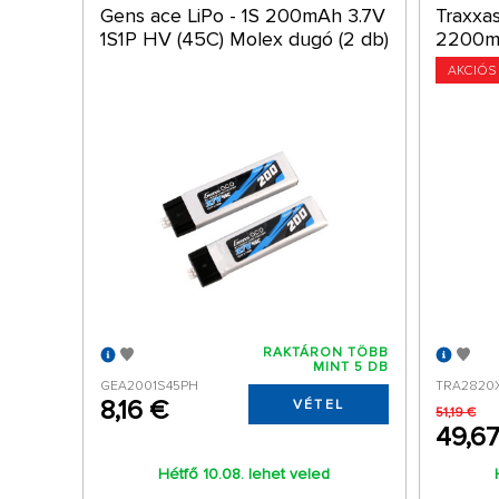
Gens ace LiPo - 1S 200mAh 3.7V
Traxxa
1S1P HV (45C) Molex dugó (2 db)
2200m
AKCIÓS
RAKTÁRON TÖBB
MINT 5 DB
GEA2001S45PH
TRA2820
8,16 €
VÉTEL
51,19 €
49,6
Hétfő 10.08. lehet veled