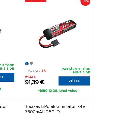
-3%
ON TÖBB
INT 5 DB
RAKTÁRON TÖBB
TRA2872X
-3%
MINT 5 DB
94,22 €
EL
91,39 €
VÉTEL
d
Hétfő 10.08. lehet veled
tor
Traxxas LiPo akkumulátor 7.4V
7600mAh 25C iD