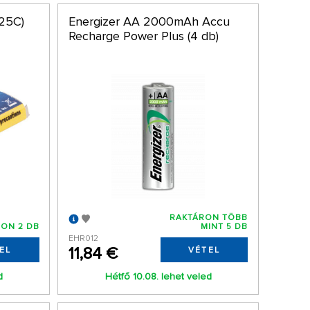
(25C)
Energizer AA 2000mAh Accu
Recharge Power Plus (4 db)
RAKTÁRON TÖBB
ON 2 DB
MINT 5 DB
EHR012
11,84 €
EL
VÉTEL
d
Hétfő 10.08. lehet veled