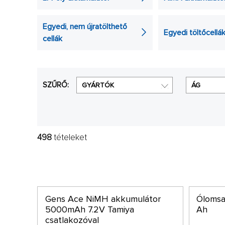
kapcsolatba lépni velünk bármikor.
Egyedi, nem újratölthető
Egyedi töltőcellá
cellák
SZŰRŐ:
GYÁRTÓK
ÁG
498
tételeket
Gens Ace NiMH akkumulátor
Ólomsa
5000mAh 7.2V Tamiya
Ah
csatlakozóval