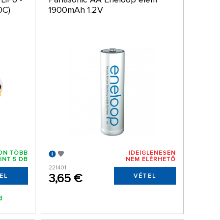
0C)
1900mAh 1.2V
ON TÖBB
IDEIGLENESEN
INT 5 DB
NEM ELÉRHETŐ
221401
3,65 €
EL
VÉTEL
d