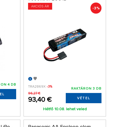
AKCIÓS ÁR
-3%
ON 4 DB
TRA2869X
-3%
RAKTÁRON 3 DB
96,27 €
EL
93,40 €
VÉTEL
d
Hétfő 10.08. lehet veled
LiPo -
Panasonic AA Eneloop elem