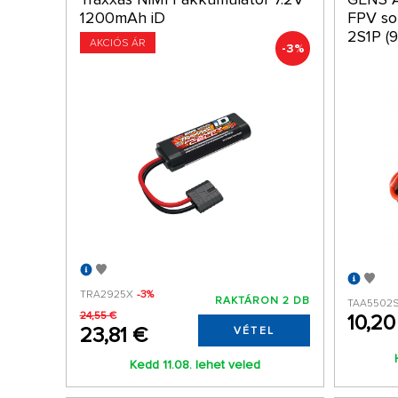
1200mAh iD
FPV so
2S1P (9
AKCIÓS ÁR
-3%
TRA2925X
-3%
RAKTÁRON 2 DB
TAA5502
24,55 €
10,20
23,81 €
VÉTEL
Kedd 11.08. lehet veled