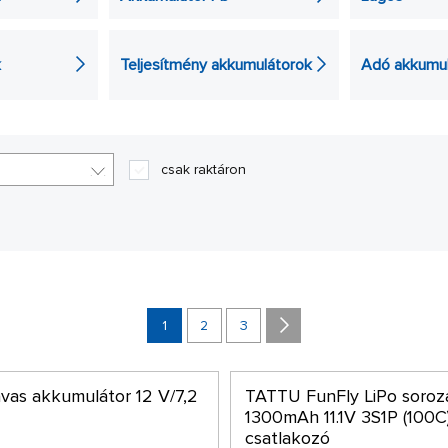
k
Teljesítmény akkumulátorok
Adó akkumul
csak raktáron
1
2
3
vas akkumulátor 12 V/7,2
TATTU FunFly LiPo soroz
1300mAh 11.1V 3S1P (100
csatlakozó