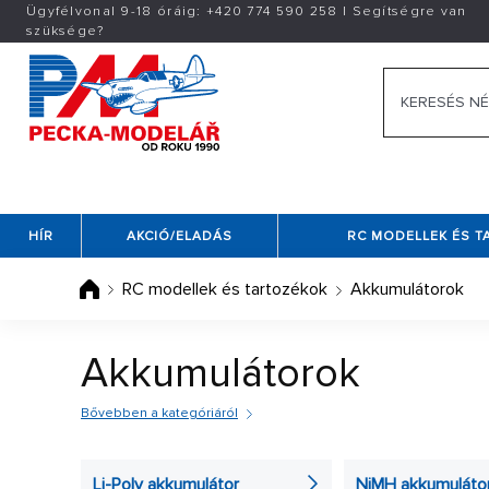
Ügyfélvonal 9-18 óráig:
+420
774 590 258
|
Segítségre van
szüksége?
HÍR
AKCIÓ/ELADÁS
RC MODELLEK ÉS 
RC modellek és tartozékok
Akkumulátorok
Akkumulátorok
Bővebben a kategóriáról
Ne csak a hagyományos akkumulátorok közül válass
áttekinthetőbb kiválasztás érdekében válasszon egy
Li-Poly akkumulátor
NiMH akkumuláto