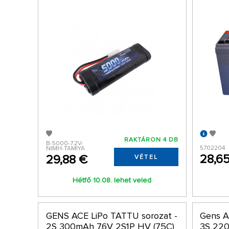
RAKTÁRON 4 DB
B-5000-7.2V-
5702204
NIMH-TAMIYA
28,6
29,88 €
VÉTEL
Hétfő 10.08. lehet veled
GENS ACE LiPo TATTU sorozat -
Gens A
2S 300mAh 7.6V 2S1P HV (75C)
3S 220