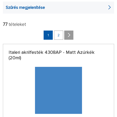
Szűrés megjelenítése
77
tételeket
SZŰRŐ:
TANÁCSOT AD:
BETŰRENDBEN
1
2
csak raktáron
64 OLDALON
Italeri akrilfesték 4308AP - Matt Azúrkék
(20ml)