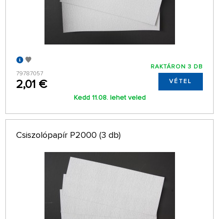
RAKTÁRON 3 DB
79787057
2,01 €
VÉTEL
Kedd 11.08. lehet veled
Csiszolópapír P2000 (3 db)