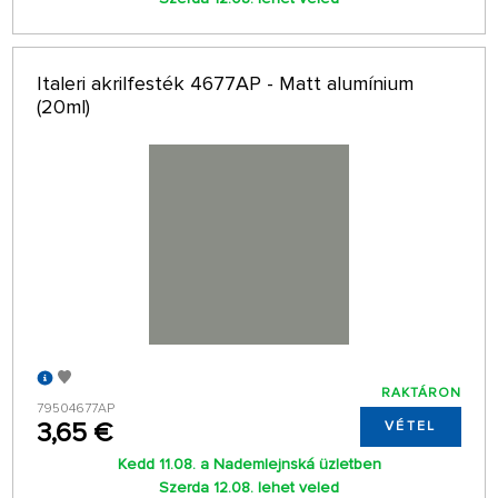
Italeri akrilfesték 4677AP - Matt alumínium
(20ml)
RAKTÁRON
79504677AP
3,65 €
VÉTEL
Kedd 11.08. a Nademlejnská üzletben
Szerda 12.08. lehet veled