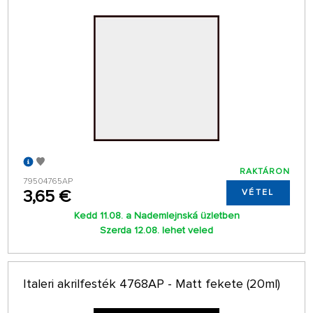
RAKTÁRON
79504765AP
3,65 €
VÉTEL
Kedd 11.08. a Nademlejnská üzletben
Szerda 12.08. lehet veled
Italeri akrilfesték 4768AP - Matt fekete (20ml)