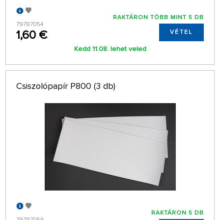
RAKTÁRON TÖBB MINT 5 DB
79787054
1,60 €
VÉTEL
Kedd 11.08. lehet veled
Csiszolópapír P800 (3 db)
RAKTÁRON 5 DB
79787056