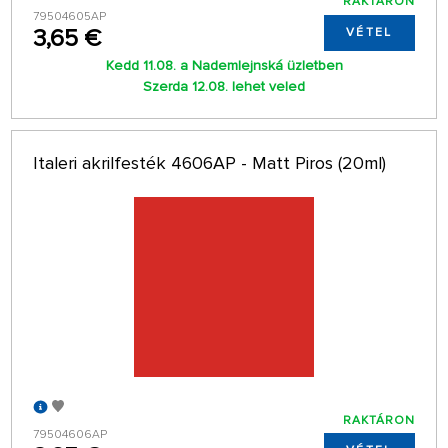
RAKTÁRON
79504605AP
3,65 €
VÉTEL
Kedd 11.08. a Nademlejnská üzletben
Szerda 12.08. lehet veled
Italeri akrilfesték 4606AP - Matt Piros (20ml)
RAKTÁRON
79504606AP