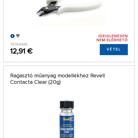
IDEIGLENESEN
NEM ELÉRHETŐ
79769945
12,91 €
VÉTEL
Ragasztó műanyag modellekhez Revell
Contacta Clear (20g)