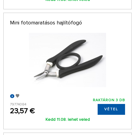
Mini fotomaratásos hajlítófogó
RAKTÁRON 3 DB
79774084
23,57 €
VÉTEL
Kedd 11.08. lehet veled