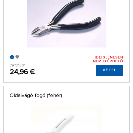
IDEIGLENESEN
NEM ELÉRHETŐ
79774001
24,96 €
VÉTEL
Oldalvágó fogó (fehér)