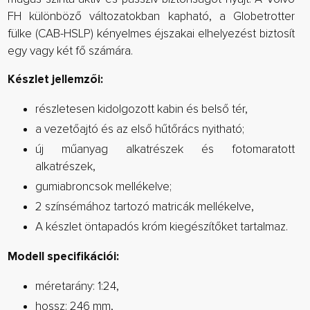
FH különböző változatokban kapható, a Globetrotter
fülke (CAB-HSLP) kényelmes éjszakai elhelyezést biztosít
egy vagy két fő számára.
Készlet jellemzői:
részletesen kidolgozott kabin és belső tér,
a vezetőajtó és az első hűtőrács nyitható;
új műanyag alkatrészek és fotomaratott
alkatrészek,
gumiabroncsok mellékelve;
2 színsémához tartozó matricák mellékelve,
A készlet öntapadós króm kiegészítőket tartalmaz.
Modell specifikációi:
méretarány: 1:24,
hossz: 246 mm,