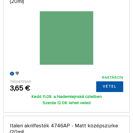
(20ml)
RAKTÁRON
79504739AP
3,65 €
VÉTEL
Kedd 11.08. a Nademlejnská üzletben
Szerda 12.08. lehet veled
Italeri akrilfesték 4746AP - Matt középszürke
(20ml)