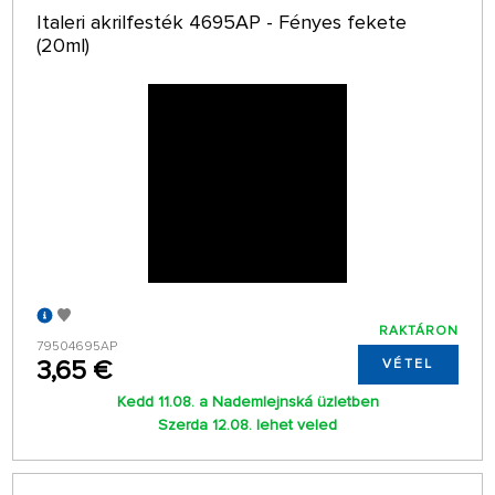
Italeri akrilfesték 4695AP - Fényes fekete
(20ml)
RAKTÁRON
79504695AP
3,65 €
VÉTEL
Kedd 11.08. a Nademlejnská üzletben
Szerda 12.08. lehet veled