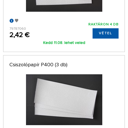
RAKTÁRON 4 DB
79787060
2,42 €
VÉTEL
Kedd 11.08. lehet veled
Csiszolópapír P400 (3 db)