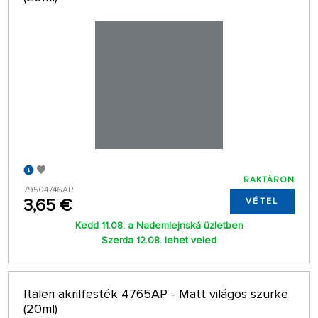
RAKTÁRON
79504746AP
3,65 €
VÉTEL
Kedd 11.08. a Nademlejnská üzletben
Szerda 12.08. lehet veled
Italeri akrilfesték 4765AP - Matt világos szürke
(20ml)