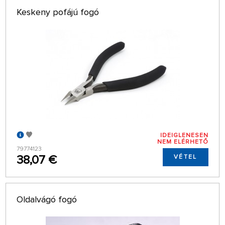
Keskeny pofájú fogó
IDEIGLENESEN
NEM ELÉRHETŐ
79774123
38,07 €
VÉTEL
Oldalvágó fogó