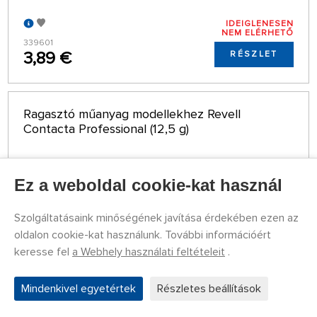
IDEIGLENESEN
NEM ELÉRHETŐ
339601
3,89 €
RÉSZLET
Ragasztó műanyag modellekhez Revell
Contacta Professional (12,5 g)
Ez a weboldal cookie-kat használ
Szolgáltatásaink minőségének javítása érdekében ezen az
oldalon cookie-kat használunk. További információért
keresse fel
a Webhely használati feltételeit
.
Mindenkivel egyetértek
Részletes beállítások
RAKTÁRON TÖBB MINT 5 DB