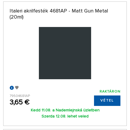
Italeri akrilfesték 4681AP - Matt Gun Metal
(20ml)
RAKTÁRON
79504681AP
3,65 €
VÉTEL
Kedd 11.08. a Nademlejnská üzletben
Szerda 12.08. lehet veled