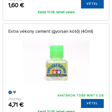
1,60 €
VÉTEL
Kedd 11.08. lehet veled
Extra vékony cement (gyorsan kötő) (40ml)
RAKTÁRON TÖBB MINT 5 DB
79787182
4,71 €
VÉTEL
Kedd 11.08. lehet veled