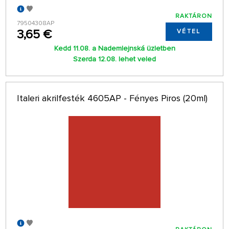
RAKTÁRON
79504308AP
3,65 €
VÉTEL
Kedd 11.08. a Nademlejnská üzletben
Szerda 12.08. lehet veled
Italeri akrilfesték 4605AP - Fényes Piros (20ml)