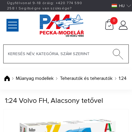
Ügyfélvonal 9-18 óráig:
+420
774 590
HU
258
|
Segítségre van szüksége?
0
Műanyag modellek
Teherautók és teherautók
1:24
1:24 Volvo FH, Alacsony tetővel