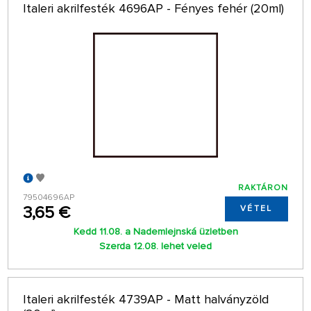
Italeri akrilfesték 4696AP - Fényes fehér (20ml)
RAKTÁRON
79504696AP
3,65 €
VÉTEL
Kedd 11.08. a Nademlejnská üzletben
Szerda 12.08. lehet veled
Italeri akrilfesték 4739AP - Matt halványzöld