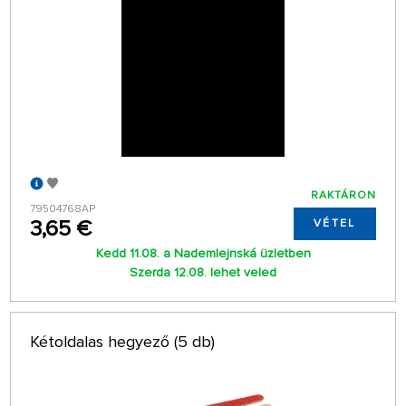
RAKTÁRON
79504768AP
3,65 €
VÉTEL
Kedd 11.08. a Nademlejnská üzletben
Szerda 12.08. lehet veled
Kétoldalas hegyező (5 db)