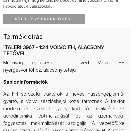
számodra? Írja meg nekünk kérdését és mi felvesszük Önnel a
kapcsolatot a válaszokkal.
KÜLDJ EGY ÉRDEKLŐDÉST
Termékleírás
ITALERI 3967 - 1:24 VOLVO FH, ALACSONY
TETŐVEL
Műanyag építőkészlet a svéd Volvo FH
nyergesvontóhoz, alacsony tetejű.
Sabloninformációk
Az FH sorozatú traktorok a neves haszongépjármű-
gyártó, a Volvo zászlóshajói közé tartoznak. A traktor
modern és szemet gyönyörködtető kialakítása az
aerodinamika optimalizálását és az üzemanyag-
fogyasztás maximalizálását szolgálja. A vezetőfülke
magas szintű aktív és passzív biztonságot nyújt. A Volvo