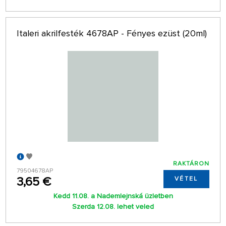
Italeri akrilfesték 4678AP - Fényes ezüst (20ml)
RAKTÁRON
79504678AP
3,65 €
VÉTEL
Kedd 11.08. a Nademlejnská üzletben
Szerda 12.08. lehet veled