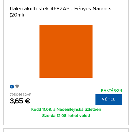
Italeri akrilfesték 4682AP - Fényes Narancs
(20ml)
RAKTÁRON
79504682AP
3,65 €
VÉTEL
Kedd 11.08. a Nademlejnská üzletben
Szerda 12.08. lehet veled