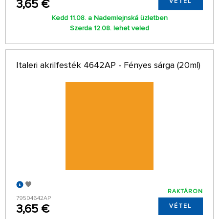
3,65 €
VÉTEL
Kedd 11.08. a Nademlejnská üzletben
Szerda 12.08. lehet veled
Italeri akrilfesték 4642AP - Fényes sárga (20ml)
RAKTÁRON
79504642AP
3,65 €
VÉTEL