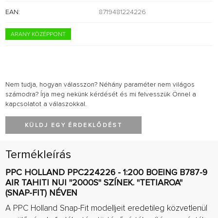
EAN:
8719481224226
ARANY KÖZÉPPONT
Nem tudja, hogyan válasszon? Néhány paraméter nem világos
számodra? Írja meg nekünk kérdését és mi felvesszük Önnel a
kapcsolatot a válaszokkal.
KÜLDJ EGY ÉRDEKLŐDÉST
Termékleírás
PPC HOLLAND PPC224226 - 1:200 BOEING B787-9
AIR TAHITI NUI "2000S" SZÍNEK. "TETIAROA"
(SNAP-FIT) NÉVEN
A PPC Holland Snap-Fit modelljeit eredetileg közvetlenül