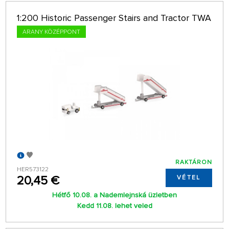
1:200 Historic Passenger Stairs and Tractor TWA
ARANY KÖZÉPPONT
RAKTÁRON
HER573122
20,45 €
VÉTEL
Hétfő 10.08. a Nademlejnská üzletben
Kedd 11.08. lehet veled