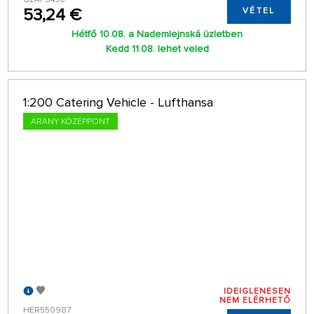
53,24 €
VÉTEL
Hétfő 10.08. a Nademlejnská üzletben
Kedd 11.08. lehet veled
1:200 Catering Vehicle - Lufthansa
ARANY KÖZÉPPONT
IDEIGLENESEN
NEM ELÉRHETŐ
HER550987