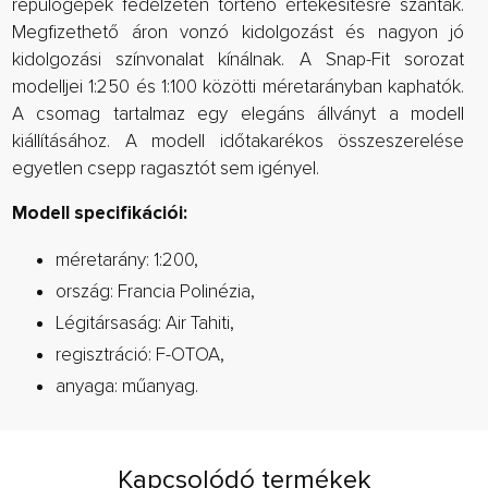
repülőgépek fedélzetén történő értékesítésre szánták.
Megfizethető áron vonzó kidolgozást és nagyon jó
kidolgozási színvonalat kínálnak. A Snap-Fit sorozat
modelljei 1:250 és 1:100 közötti méretarányban kaphatók.
A csomag tartalmaz egy elegáns állványt a modell
kiállításához. A modell időtakarékos összeszerelése
egyetlen csepp ragasztót sem igényel.
Modell specifikációi:
méretarány: 1:200,
ország: Francia Polinézia,
Légitársaság: Air Tahiti,
regisztráció: F-OTOA,
anyaga: műanyag.
Kapcsolódó termékek