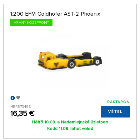
1:200 EFM Goldhofer AST-2 Phoenix
ARANY KÖZÉPPONT
RAKTÁRON
HER573498
16,35 €
VÉTEL
Hétfő 10.08. a Nademlejnská üzletben
Kedd 11.08. lehet veled