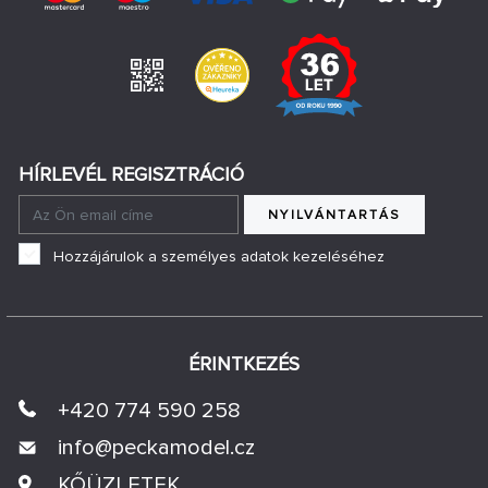
HÍRLEVÉL REGISZTRÁCIÓ
NYILVÁNTARTÁS
Hozzájárulok a személyes adatok kezeléséhez
ÉRINTKEZÉS
+420 774 590 258
info@
peckamodel.cz
KŐÜZLETEK