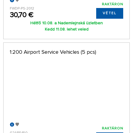
RAKTÁRON
FWDP-PS-2012
30,70 €
VÉTEL
Hétfő 10.08. a Nademlejnská üzletben
Kedd 11.08. lehet veled
1:200 Airport Service Vehicles (5 pcs)
RAKTÁRON
G2APS450