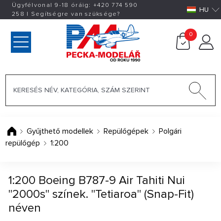
Ügyfélvonal 9-18 óráig:
+420
774 590
HU
258
|
Segítségre van szüksége?
0
Gyűjthető modellek
Repülőgépek
Polgári
repülőgép
1:200
1:200 Boeing B787-9 Air Tahiti Nui
"2000s" színek. "Tetiaroa" (Snap-Fit)
néven