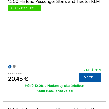
1:200 Historic Passenger Stairs and Tractor KLM
ARANY KÖZÉPPONT
RAKTÁRON
HER571883
20,45 €
VÉTEL
Hétfő 10.08. a Nademlejnská üzletben
Kedd 11.08. lehet veled