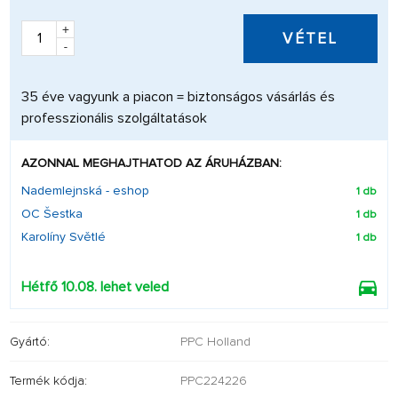
+
VÉTEL
-
35 éve vagyunk a piacon = biztonságos vásárlás és
professzionális szolgáltatások
AZONNAL MEGHAJTHATOD AZ ÁRUHÁZBAN:
Nademlejnská - eshop
1 db
OC Šestka
1 db
Karolíny Světlé
1 db
Hétfő 10.08. lehet veled
Gyártó:
PPC Holland
Termék kódja:
PPC224226