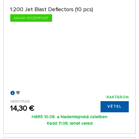
1:200 Jet Blast Deflectors (10 pcs)
ARANY KÖZÉPPONT
RAKTÁRON
HER571586
14,30 €
VÉTEL
Hétfő 10.08. a Nademlejnská üzletben
Kedd 11.08. lehet veled