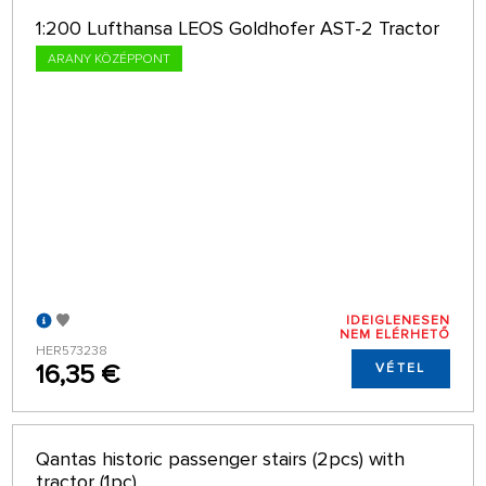
1:200 Lufthansa LEOS Goldhofer AST-2 Tractor
ARANY KÖZÉPPONT
IDEIGLENESEN
NEM ELÉRHETŐ
HER573238
16,35 €
VÉTEL
Qantas historic passenger stairs (2pcs) with
tractor (1pc)