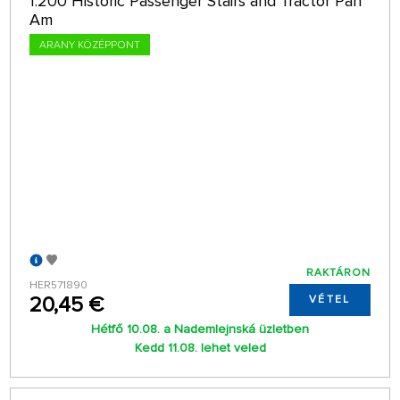
1:200 Historic Passenger Stairs and Tractor Pan
Am
ARANY KÖZÉPPONT
RAKTÁRON
HER571890
20,45 €
VÉTEL
Hétfő 10.08. a Nademlejnská üzletben
Kedd 11.08. lehet veled