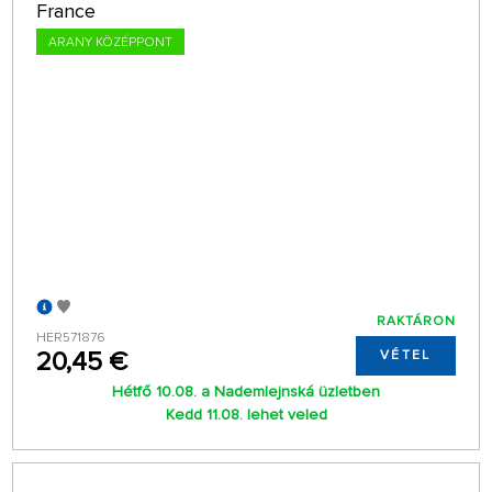
France
ARANY KÖZÉPPONT
RAKTÁRON
HER571876
20,45 €
VÉTEL
Hétfő 10.08. a Nademlejnská üzletben
Kedd 11.08. lehet veled