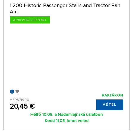
1:200 Historic Passenger Stairs and Tractor Pan
Am
ARANY KÖZÉPPONT
RAKTÁRON
HER571906
20,45 €
VÉTEL
Hétfő 10.08. a Nademlejnská üzletben
Kedd 11.08. lehet veled