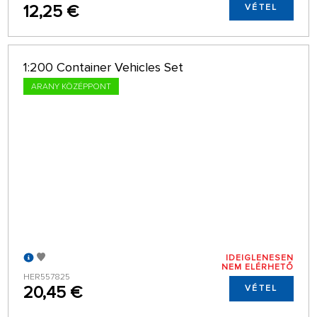
12,25 €
VÉTEL
1:200 Container Vehicles Set
ARANY KÖZÉPPONT
IDEIGLENESEN
NEM ELÉRHETŐ
HER557825
20,45 €
VÉTEL