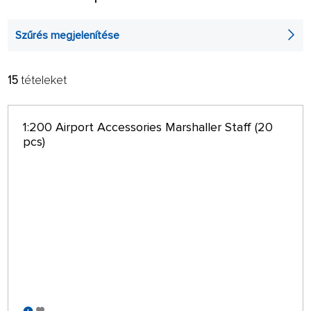
Szűrés megjelenítése
15
tételeket
SZŰRŐ:
TANÁCSOT AD:
BETŰRENDBEN
csak raktáron
1:200 Airport Accessories Marshaller Staff (20
64 OLDALON
pcs)