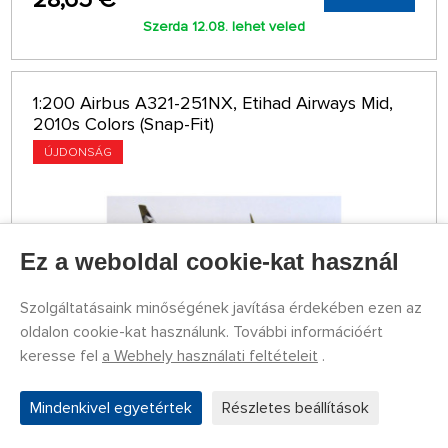
Szerda 12.08. lehet veled
1:200 Airbus A321-251NX, Etihad Airways Mid,
2010s Colors (Snap-Fit)
ÚJDONSÁG
Ez a weboldal cookie-kat használ
Szolgáltatásaink minőségének javítása érdekében ezen az
oldalon cookie-kat használunk. További információért
keresse fel
a Webhely használati feltételeit
.
Mindenkivel egyetértek
Részletes beállítások
RAKTÁRON 1 DB
PPC225032-1
26,19 €
VÉTEL