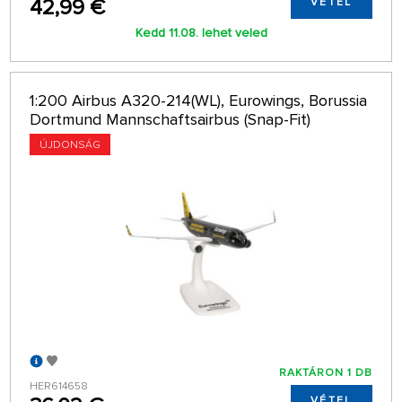
42,99 €
VÉTEL
Kedd 11.08. lehet veled
1:200 Airbus A320-214(WL), Eurowings, Borussia
Dortmund Mannschaftsairbus (Snap-Fit)
ÚJDONSÁG
RAKTÁRON 1 DB
HER614658
VÉTEL