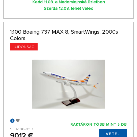
Kedd 11.08. a Nademlejnská üzletben
Szerda 12.08. lehet veled
1:100 Boeing 737 MAX 8, SmartWings, 2000s
Colors
ÚJDONSÁG
RAKTÁRON TÖBB MINT 5 DB
SHT-100-011D
90,12 €
VÉTEL