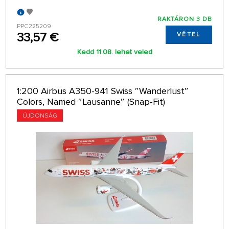
RAKTÁRON 3 DB
PPC225209
33,57 €
VÉTEL
Kedd 11.08. lehet veled
1:200 Airbus A350-941 Swiss ″Wanderlust″
Colors, Named ″Lausanne″ (Snap-Fit)
ÚJDONSÁG