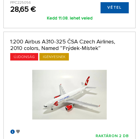
PPC225056
28,65 €
VÉTEL
Kedd 11.08. lehet veled
1:200 Airbus A310-325 ČSA Czech Airlines,
2010 colors, Named ″Frýdek-Místek″
ÚJDONSÁG
IGÉNYESNEK
RAKTÁRON 2 DB