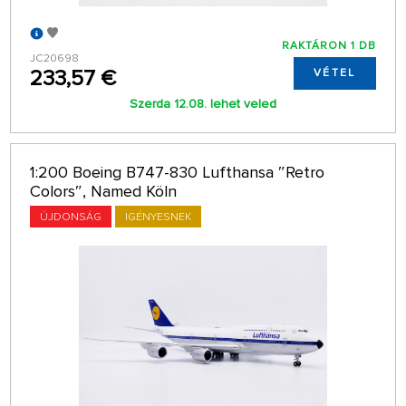
1:100
RAKTÁRON 1 DB
1:72
JC20698
233,57 €
VÉTEL
Szerda 12.08. lehet veled
1:35
1:22
1:200 Boeing B747-830 Lufthansa ″Retro
Colors″, Named Köln
ÚJDONSÁG
IGÉNYESNEK