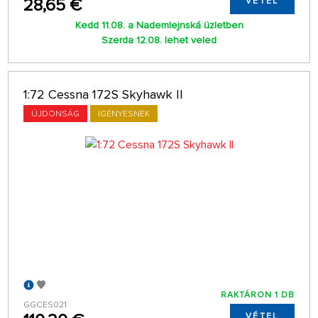
28,65 €
VÉTEL
Kedd 11.08. a Nademlejnská üzletben
Szerda 12.08. lehet veled
1:72 Cessna 172S Skyhawk II
ÚJDONSÁG
IGÉNYESNEK
RAKTÁRON 1 DB
GGCES021
VÉTEL