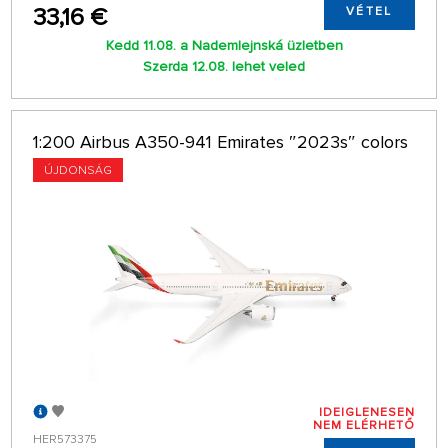
33,16 €
VÉTEL
Kedd 11.08. a Nademlejnská üzletben
Szerda 12.08. lehet veled
1:200 Airbus A350-941 Emirates ″2023s″ colors
ÚJDONSÁG
IDEIGLENESEN
NEM ELÉRHETŐ
HER573375