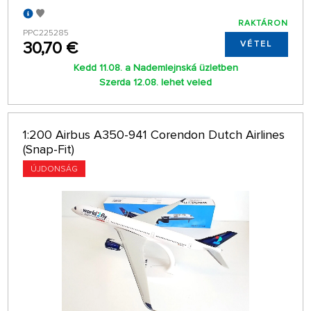
RAKTÁRON
PPC225285
30,70 €
VÉTEL
Kedd 11.08. a Nademlejnská üzletben
Szerda 12.08. lehet veled
1:200 Airbus A350-941 Corendon Dutch Airlines
(Snap-Fit)
ÚJDONSÁG