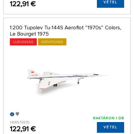
122,91 €
VÉTEL
1:200 Tupolev Tu-144S Aeroflot ″1970s″ Colors,
Le Bourget 1975
ÚJDONSÁG
IGÉNYESNEK
RAKTÁRON 1 DB
HER573870
122,91 €
VÉTEL