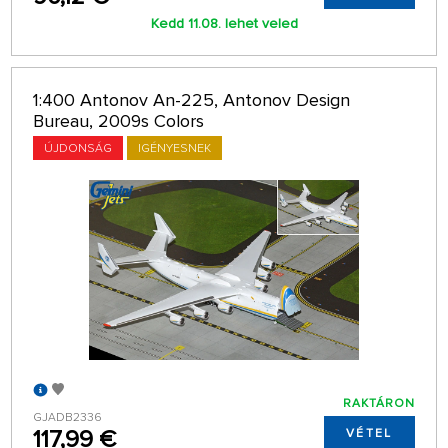
Kedd 11.08. lehet veled
1:400 Antonov An-225, Antonov Design
Bureau, 2009s Colors
ÚJDONSÁG
IGÉNYESNEK
RAKTÁRON
GJADB2336
117,99 €
VÉTEL