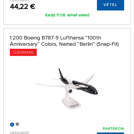
HER614887
44,22 €
VÉTEL
Kedd 11.08. lehet veled
1:200 Boeing B787-9 Lufthansa ″100th
Anniversary″ Colors, Named ″Berlin″ (Snap-Fit)
ÚJDONSÁG
RAKTÁRON
HER614849