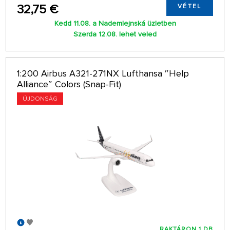
32,75 €
VÉTEL
Kedd 11.08. a Nademlejnská üzletben
Szerda 12.08. lehet veled
1:200 Airbus A321-271NX Lufthansa ″Help
Alliance″ Colors (Snap-Fit)
ÚJDONSÁG
RAKTÁRON 1 DB