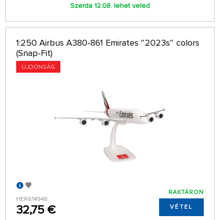
Szerda 12.08. lehet veled
1:250 Airbus A380-861 Emirates ″2023s″ colors
(Snap-Fit)
ÚJDONSÁG
RAKTÁRON
HER614948
32,75 €
VÉTEL