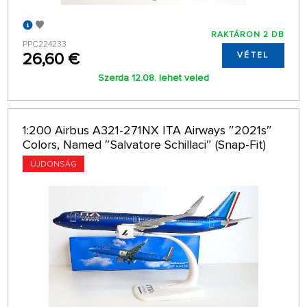
RAKTÁRON 2 DB
PPC224233
26,60 €
VÉTEL
Szerda 12.08. lehet veled
1:200 Airbus A321-271NX ITA Airways ″2021s″
Colors, Named ″Salvatore Schillaci″ (Snap-Fit)
ÚJDONSÁG