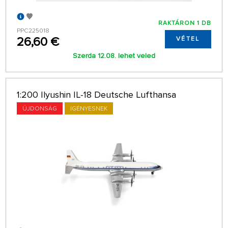
RAKTÁRON 1 DB
PPC225018
26,60 €
VÉTEL
Szerda 12.08. lehet veled
1:200 Ilyushin IL-18 Deutsche Lufthansa
ÚJDONSÁG
IGÉNYESNEK