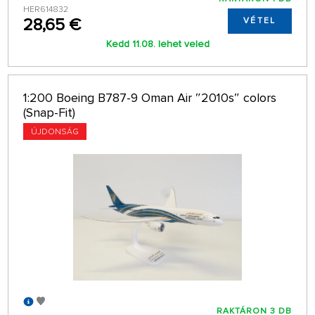
HER614832
28,65 €
VÉTEL
Kedd 11.08. lehet veled
1:200 Boeing B787-9 Oman Air ″2010s″ colors
(Snap-Fit)
ÚJDONSÁG
RAKTÁRON 3 DB