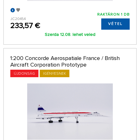
RAKTÁRON 1 DB
JC20454
233,57 €
VÉTEL
Szerda 12.08. lehet veled
1:200 Concorde Aerospatiale France / British
Aircraft Corporation Prototype
ÚJDONSÁG
IGÉNYESNEK