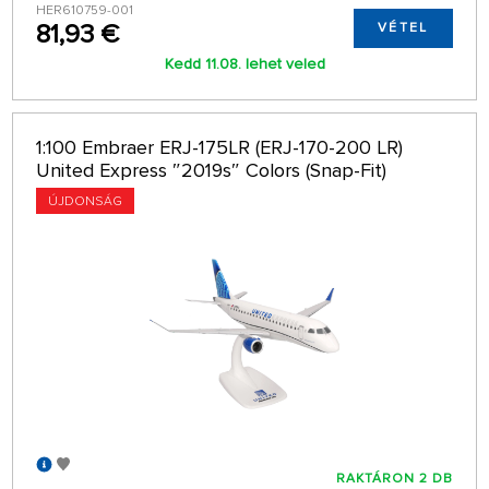
HER610759-001
81,93 €
VÉTEL
Kedd 11.08. lehet veled
1:100 Embraer ERJ-175LR (ERJ-170-200 LR)
United Express ″2019s″ Colors (Snap-Fit)
ÚJDONSÁG
RAKTÁRON 2 DB