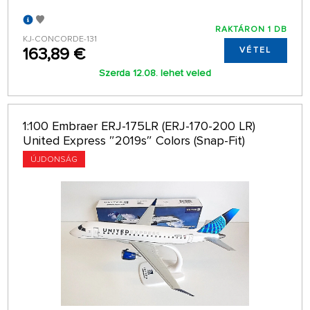
RAKTÁRON 1 DB
KJ-CONCORDE-131
163,89 €
VÉTEL
Szerda 12.08. lehet veled
1:100 Embraer ERJ-175LR (ERJ-170-200 LR)
United Express ″2019s″ Colors (Snap-Fit)
ÚJDONSÁG