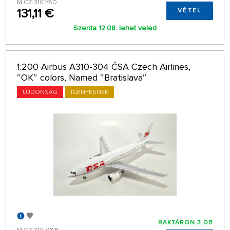
M.CZ-310-YAD
131,11 €
VÉTEL
Szerda 12.08. lehet veled
1:200 Airbus A310-304 ČSA Czech Airlines,
″OK″ colors, Named ″Bratislava″
ÚJDONSÁG
IGÉNYESNEK
RAKTÁRON 3 DB