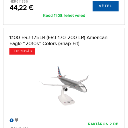
HER614856
44,22 €
VÉTEL
Kedd 11.08. lehet veled
1:100 ERJ-175LR (ERJ-170-200 LR) American
Eagle ″2010s″ Colors (Snap-Fit)
ÚJDONSÁG
RAKTÁRON 2 DB