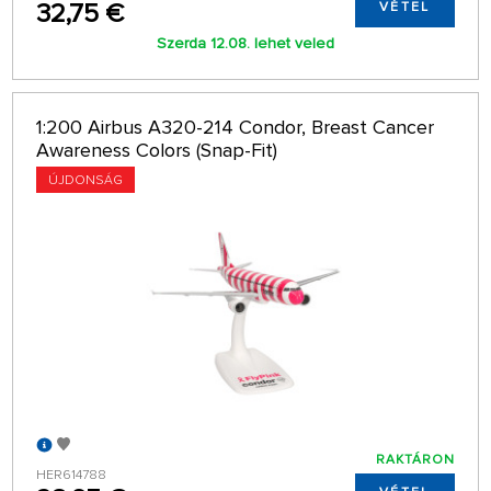
32,75 €
VÉTEL
Szerda 12.08. lehet veled
1:200 Airbus A320-214 Condor, Breast Cancer
Awareness Colors (Snap-Fit)
ÚJDONSÁG
RAKTÁRON
HER614788