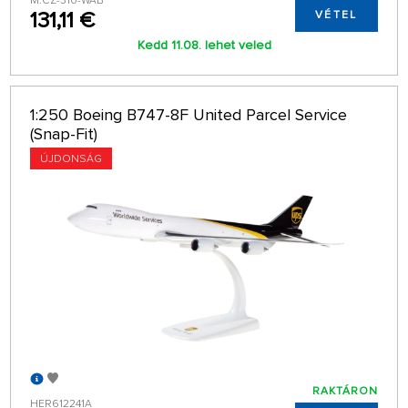
M.CZ-310-WAB
131,11 €
VÉTEL
Kedd 11.08. lehet veled
1:250 Boeing B747-8F United Parcel Service
(Snap-Fit)
ÚJDONSÁG
RAKTÁRON
HER612241A