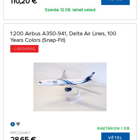
110,20 €
Szerda 12.08. lehet veled
1:200 Airbus A350-941, Delta Air Lines, 100
Years Colors (Snap-Fit)
ÚJDONSÁG
RAKTÁRON 1 DB
PPC225407
28,65 €
VÉTEL