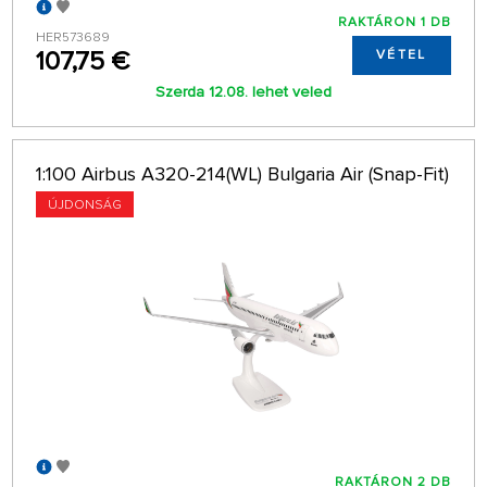
RAKTÁRON 1 DB
HER573689
107,75 €
VÉTEL
Szerda 12.08. lehet veled
1:100 Airbus A320-214(WL) Bulgaria Air (Snap-Fit)
ÚJDONSÁG
RAKTÁRON 2 DB