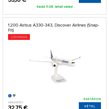
Kedd 11.08. lehet veled
1:200 Airbus A330-343, Discover Airlines (Snap-
Fit)
ÚJDONSÁG
RAKTÁRON
HER614757
32,75 €
VÉTEL