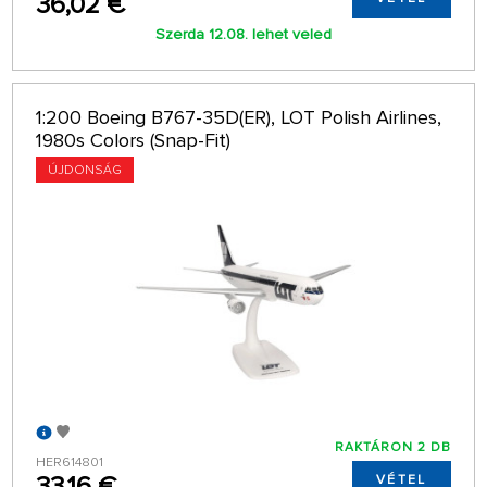
36,02 €
Szerda 12.08. lehet veled
1:200 Boeing B767-35D(ER), LOT Polish Airlines,
1980s Colors (Snap-Fit)
ÚJDONSÁG
RAKTÁRON 2 DB
HER614801
33,16 €
VÉTEL